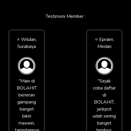
Testimoni Member :
⭐ Wildan,
⭐️ Epraim,
Surabaya
Medan
"Main di
"Sejak
BOLAHIT
coba daftar
beneran
di
gampang
BOLAHIT,
banget
jackpot
bikin
udah sering
maxwin,
banget
tampilannya
tembus.