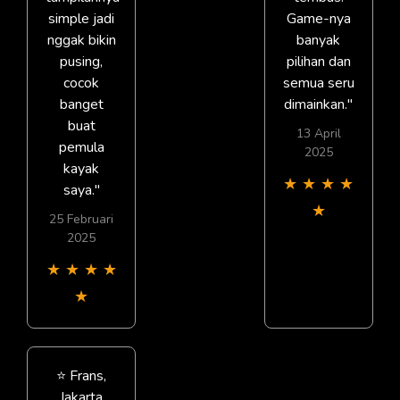
simple jadi
Game-nya
nggak bikin
banyak
pusing,
pilihan dan
cocok
semua seru
banget
dimainkan."
buat
13 April
pemula
2025
kayak
★
★
★
★
saya."
★
25 Februari
2025
★
★
★
★
★
⭐️ Frans,
Jakarta