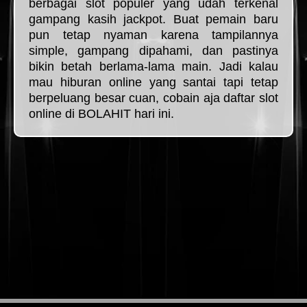
berbagai slot populer yang udah terkenal
gampang kasih jackpot. Buat pemain baru
pun tetap nyaman karena tampilannya
simple, gampang dipahami, dan pastinya
bikin betah berlama-lama main. Jadi kalau
mau hiburan online yang santai tapi tetap
berpeluang besar cuan, cobain aja daftar slot
online di BOLAHIT hari ini.